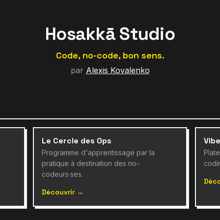
Hosakkā Studio
Code, no-code, bon sens.
par
Alexis Kovalenko
Le Cercle des Ops
Vib
Programme d'apprentissage par la
Plat
pratique à destination des no-
codi
codeurs·ses.
Déco
Découvrir →